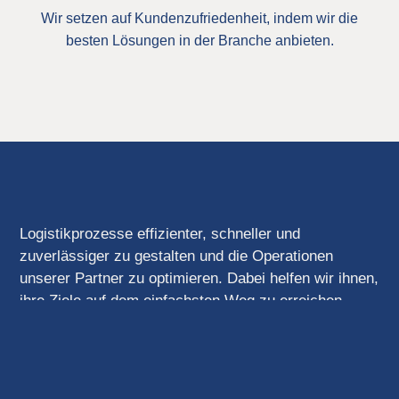
Wir setzen auf Kundenzufriedenheit, indem wir die
besten Lösungen in der Branche anbieten.
Logistikprozesse effizienter, schneller und
zuverlässiger zu gestalten und die Operationen
unserer Partner zu optimieren. Dabei helfen wir ihnen,
ihre Ziele auf dem einfachsten Weg zu erreichen,
während wir uns stets unserer Verantwortung
gegenüber Menschen, der Natur und allen Lebewesen
bewusst sind.