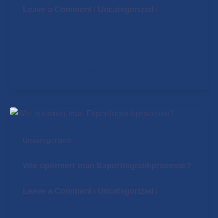
Leave a Comment
Uncategorized
/
/
Panelvan oder Luftfracht Vergleich für
Türkei-Europa: Laufzeit, Kosten, Zoll und
Kapazität richtig bewerten und die
passende Expresslösung sicher wählen.
Uncategorized
Wie optimiert man Exportlogistikprozesse?
Leave a Comment
Uncategorized
/
/
Wie optimiert man Exportlogistikprozesse?