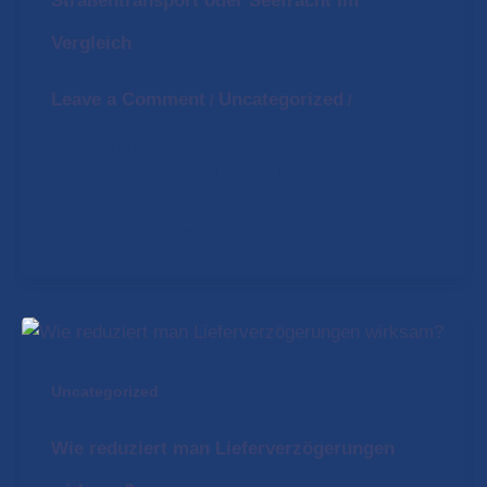
Straßentransport oder Seefracht im
Vergleich
Leave a Comment
Uncategorized
/
/
Straßentransport oder Seefracht Vergleich
für Türkei-Europa: Laufzeiten, Kosten, Zoll
und Planbarkeit richtig bewerten und die
passende Route wählen.
Uncategorized
Wie reduziert man Lieferverzögerungen