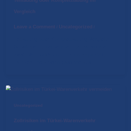
Teilladung oder Komplettladung im
Vergleich
Leave a Comment
Uncategorized
/
/
Teilladung oder Komplettladung Vergleich:
So wählen Unternehmen für Transporte
zwischen Türkei und Europa Kapazität,
Laufzeit und Kosten passend aus.
Uncategorized
Zollrisiken im Türkei-Warenverkehr