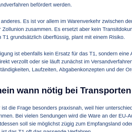
andverfahren befördert werden.
 anderes. Es ist vor allem im Warenverkehr zwischen de
r Zollunion zusammen. Es ersetzt aber kein Transitdoku
 T1 grundsätzlich überflüssig, plant mit einem Risiko.
igung ist ebenfalls kein Ersatz für das T1, sondern eine A
rekt verzollt oder sie läuft zunächst im Versandverfahre
uständigkeiten, Laufzeiten, Abgabenkonzepten und der Or
 ist die Frage besonders praxisnah, weil hier unterschi
men. Bei vielen Sendungen wird die Ware an der EU-Au
attdessen soll sie möglichst zügig zum Empfangsland ode
ist das T1 oft das passende Verfahren.