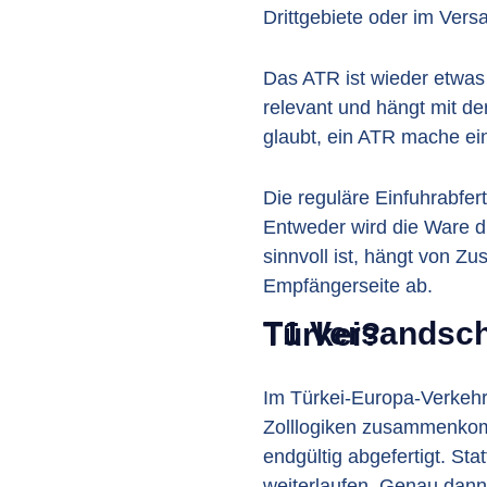
Drittgebiete oder im Vers
Das ATR ist wieder etwas
relevant und hängt mit de
glaubt, ein ATR mache ein
Die reguläre Einfuhrabfert
Entweder wird die Ware di
sinnvoll ist, hängt von Z
Empfängerseite ab.
T1 Versandschein wann nötig bei Transporten aus der Türkei?
Im Türkei-Europa-Verkehr
Zolllogiken zusammenkom
endgültig abgefertigt. St
weiterlaufen. Genau dann 