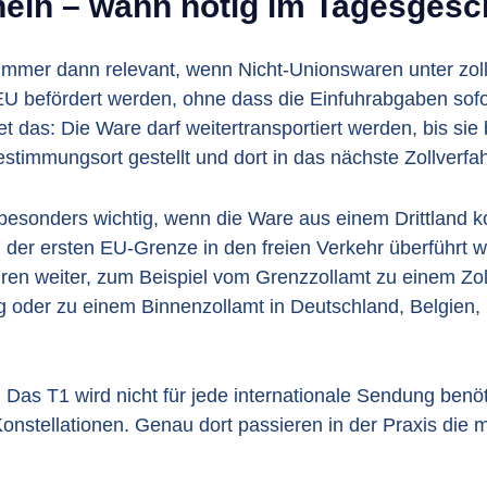
ein – wann nötig im Tagesgesc
 immer dann relevant, wenn Nicht-Unionswaren unter zo
EU befördert werden, ohne dass die Einfuhrabgaben sofort
t das: Die Ware darf weitertransportiert werden, bis si
timmungsort gestellt und dort in das nächste Zollverfah
besonders wichtig, wenn die Ware aus einem Drittland 
an der ersten EU-Grenze in den freien Verkehr überführt w
hren weiter, zum Beispiel vom Grenzzollamt zu einem Zo
ng oder zu einem Binnenzollamt in Deutschland, Belgien,
 Das T1 wird nicht für jede internationale Sendung benöt
Konstellationen. Genau dort passieren in der Praxis die 